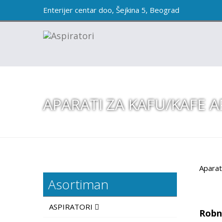
Enterijer centar doo, Šejkina 5, Beograd
APARATI ZA KAFU/KAFE A
Aparat
Asortiman
ASPIRATORI
Robn