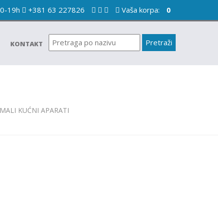
10-19h
+381 63 227826
Vaša korpa:
0
KONTAKT
MALI KUĆNI APARATI
/
Aparati za kafu/Kafe aparati