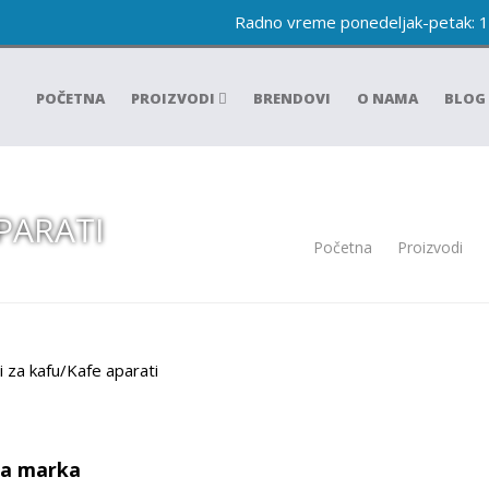
Radno vreme ponedeljak-petak: 
POČETNA
PROIZVODI
BRENDOVI
O NAMA
BLOG
PARATI
Početna
/
Proizvodi
/
i za kafu/Kafe aparati
a marka