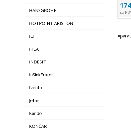
174
HANSGROHE
sa PD
HOTPOINT ARISTON
Aparat
ICF
IKEA
INDESIT
InSinkErator
Ivento
Jetair
Kando
KONČAR