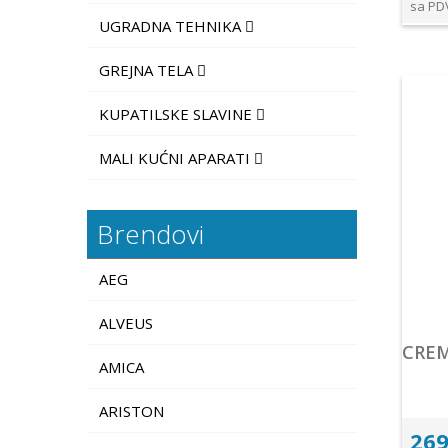
sa PD
UGRADNA TEHNIKA
GREJNA TELA
KUPATILSKE SLAVINE
MALI KUĆNI APARATI
Brendovi
AEG
ALVEUS
CREM
AMICA
ARISTON
269