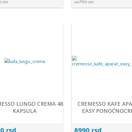
V-om
sa PDV-om
ESSO LUNGO CREMA 48
CREMESSO KAFE AP
KAPSULA
EASY PONOĆNOCR
0 rsd
8990 rsd