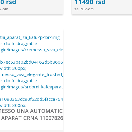
0 rsd
11490 rsd
V-om
sa PDV-om
MESSO UNA AUTOMATIC
 APARAT CRNA 11007826