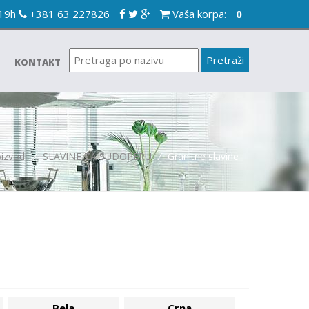
-19h
+381 63 227826
Vaša korpa:
0
KONTAKT
izvodi
/
SLAVINE ZA SUDOPERU
/
Granitne slavine
Bela
Crna