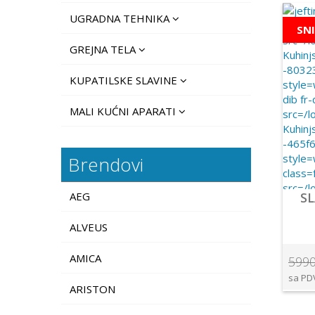
UGRADNA TEHNIKA
SN
GREJNA TELA
KUPATILSKE SLAVINE
MALI KUĆNI APARATI
Brendovi
AEG
S
ALVEUS
AMICA
5990
sa PD
ARISTON