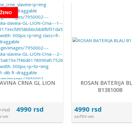
IŽENO
LAVINA CRNA GL LION
ROSAN BATERIJA B
B138100B
4990 rsd
4990 rsd
 rsd
V-om
sa PDV-om