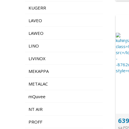
KUGERR
LAVEO
LAWEO
LINO
LIVINOX
MEKAPPA
METALAC
mQuvee
NT AIR
639
PROFF
sa PD