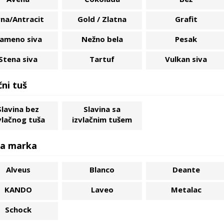
na/Antracit
Gold / Zlatna
Grafit
ameno siva
Nežno bela
Pesak
Stena siva
Tartuf
Vulkan siva
čni tuš
Slavina bez
Slavina sa
vlačnog tuša
izvlačnim tušem
a marka
Alveus
Blanco
Deante
KANDO
Laveo
Metalac
Schock