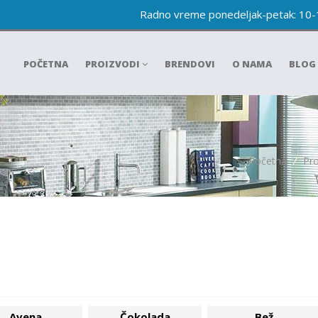
Radno vreme ponedeljak-petak: 10
POČETNA
PROIZVODI
BRENDOVI
O NAMA
BLOG
Početna
/
Pro
Avena
Čokolada
Bež