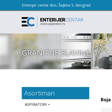
Enterijer centar doo, Šejkina 5, Beograd
GRANITNE SLAVINE
Asortiman
Boja
ASPIRATORI