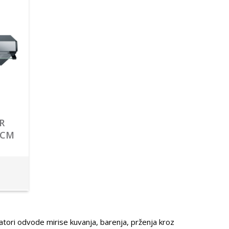
R
0CM
spiratori odvode mirise kuvanja, barenja, prženja kroz