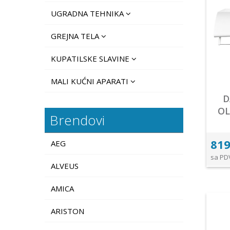
UGRADNA TEHNIKA
GREJNA TELA
KUPATILSKE SLAVINE
MALI KUĆNI APARATI
D
OL
Brendovi
819
AEG
sa PD
ALVEUS
AMICA
ARISTON