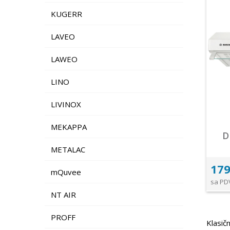
KUGERR
LAVEO
LAWEO
LINO
LIVINOX
MEKAPPA
D
METALAC
179
mQuvee
sa PD
NT AIR
PROFF
Klasičn