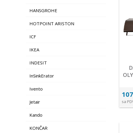
HANSGROHE
HOTPOINT ARISTON
ICF
IKEA
INDESIT
D
OL
InSinkErator
Ivento
107
Jetair
sa PD
Kando
KONČAR