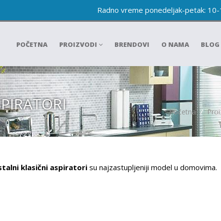
Radno vreme ponedeljak-petak: 10
POČETNA
PROIZVODI
BRENDOVI
O NAMA
BLOG
SPIRATORI
Početna
/
Proi
alni klasični aspiratori
su najzastupljeniji model u domovima.