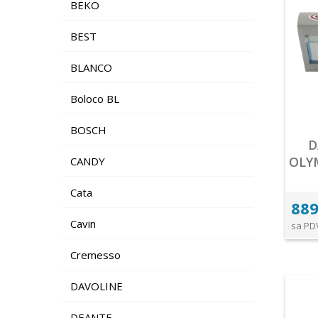
BEKO
BEST
BLANCO
Boloco BL
BOSCH
D
OLY
CANDY
Cata
889
Cavin
sa PD
Cremesso
DAVOLINE
DEANTE