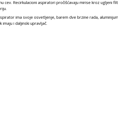
 cev. Recirkulacioni aspiratori pročišćavaju mirise kroz ugljeni fil
iju.
aspirator ima svoje osvetljenje, barem dve brzine rada, aluminijumsk
k imaju i daljinski upravljač.