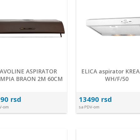
AVOLINE ASPIRATOR
ELICA aspirator KRE
YMPIA BRAON 2M 60CM
WH/F/50
90 rsd
13490 rsd
V-om
sa PDV-om