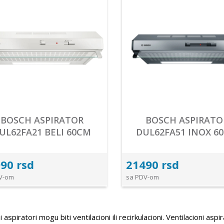
BOSCH ASPIRATOR
BOSCH ASPIRATO
UL62FA21 BELI 60CM
DUL62FA51 INOX 6
90 rsd
21490 rsd
V-om
sa PDV-om
i aspiratori mogu biti ventilacioni ili recirkulacioni. Ventilacioni a