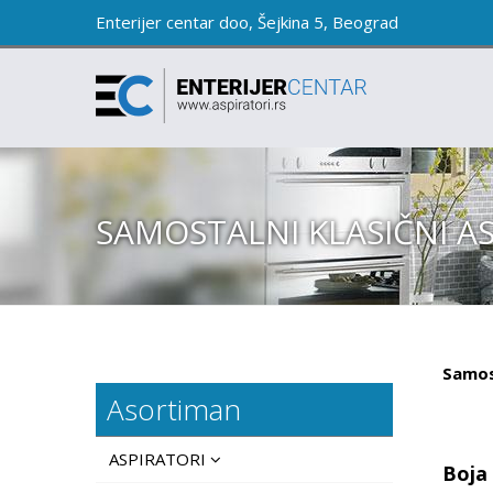
Enterijer centar doo, Šejkina 5, Beograd
SAMOSTALNI KLASIČNI A
Samost
Asortiman
ASPIRATORI
Boja