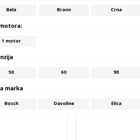
Bela
Braon
Crna
 motora:
1 motor
nzija
50
60
90
a marka
Bosch
Davoline
Elica