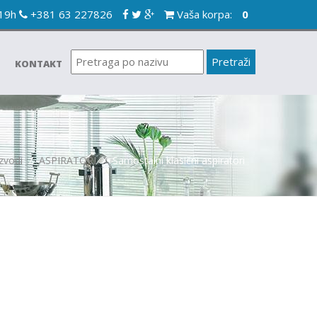
-19h
+381 63 227826
Vaša korpa:
0
KONTAKT
zvodi
/
ASPIRATORI
/
Samostalni klasični aspiratori