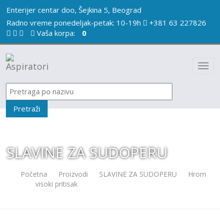
Enterijer centar doo, Šejkina 5, Beograd
Radno vreme ponedeljak-petak: 10-19h
+381 63 227826
Vaša korpa:
0
SLAVINE ZA SUDOPERU
Početna
/
Proizvodi
/
SLAVINE ZA SUDOPERU
/
Hrom
visoki pritisak
/
LAVEO Daru BLD 069D (TUŠ) HROM