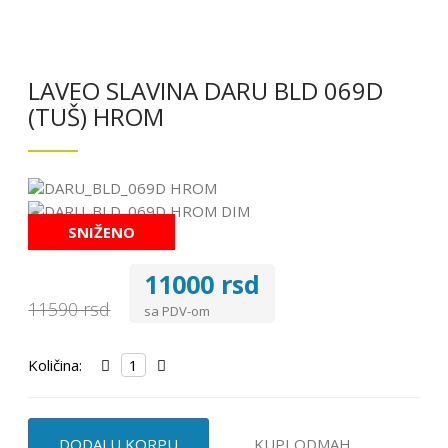
LAVEO SLAVINA DARU BLD 069D
(TUŠ) HROM
SNIŽENO
11000 rsd
11590 rsd
sa PDV-om
Količina:
DODAJ U KORPU
KUPI ODMAH