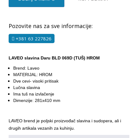
Pozovite nas za sve informacije:
+381 63 227826
LAVEO slavina Daru BLD 069D (TUŠ) HROM
Brend: Laveo
MATERIJAL: HROM
Dve cevi- visoki pritisak
Lučna slavina
Ima tuš na izvlačenje
Dimenzije: 281x410 mm
LAVEO brend je poljski proizvođač slavina i sudopera, ali i
drugih artikala vezanih za kuhinju.