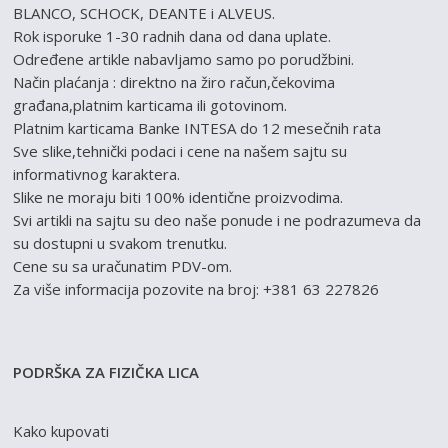
BLANCO, SCHOCK, DEANTE i ALVEUS.
Rok isporuke 1-30 radnih dana od dana uplate.
Određene artikle nabavljamo samo po porudžbini.
Način plaćanja : direktno na žiro račun,čekovima
građana,platnim karticama ili gotovinom.
Platnim karticama Banke INTESA do 12 mesečnih rata
Sve slike,tehnički podaci i cene na našem sajtu su
informativnog karaktera.
Slike ne moraju biti 100% identične proizvodima.
Svi artikli na sajtu su deo naše ponude i ne podrazumeva da
su dostupni u svakom trenutku.
Cene su sa uračunatim PDV-om.
Za više informacija pozovite na broj: +381 63 227826
PODRŠKA ZA FIZIČKA LICA
Kako kupovati