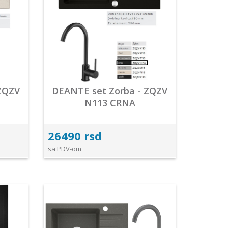
ZQZV
DEANTE set Zorba - ZQZV
N113 CRNA
26490 rsd
sa PDV-om