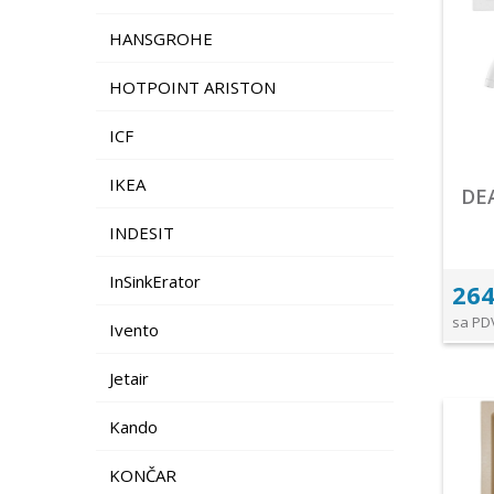
HANSGROHE
HOTPOINT ARISTON
ICF
IKEA
DE
INDESIT
InSinkErator
264
sa PD
Ivento
Jetair
Kando
KONČAR