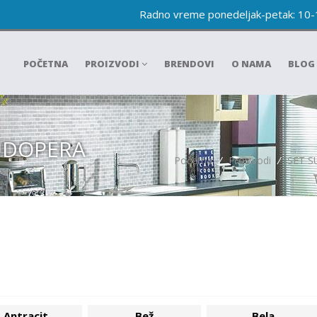
Radno vreme ponedeljak-petak: 10
POČETNA
PROIZVODI
BRENDOVI
O NAMA
BLOG
SUDOPERA
Početna
/
Proizvodi
/
SET S
Antracit
Bež
Bela