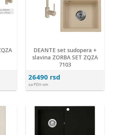
 ZQZA
DEANTE set sudopera +
slavina ZORBA SET ZQZA
7103
26490 rsd
sa PDV-om