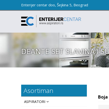
Enterijer centar doo, Šejkina 5, Beograd
DEANTE SET SLAVINA I 
Asortiman
Boja
ASPIRATORI