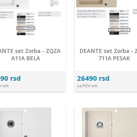
NTE set Zorba - ZQZA
DEANTE set Zorba -
A11A BELA
711A PESAK
90 rsd
26490 rsd
V-om
sa PDV-om