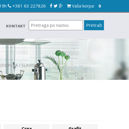
-19h
+381 63 227826
Vaša korpa:
0
KONTAKT
UDOPERA I SLAVINA
/
Deante set slavina i sudopera
Crna
Grafit