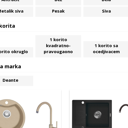
etalik siva
Pesak
Siva
korita
1 korito
kvadratno-
1 korito sa
orito okruglo
pravougaono
ocedjivacem
a marka
Deante