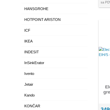
sa PD
HANSGROHE
HOTPOINT ARISTON
ICF
IKEA
INDESIT
InSinkErator
Ivento
Jetair
El
gre
Kando
KONČAR
349