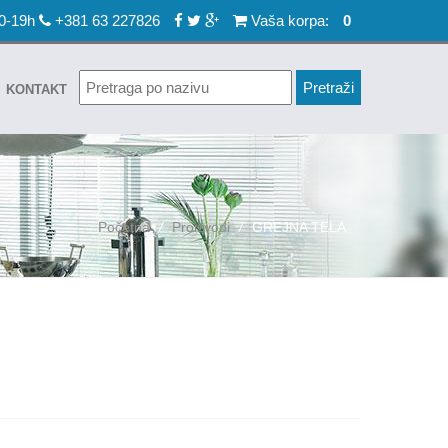
10-19h
+381 63 227826
Vaša korpa:
0
KONTAKT
Početna
/
Proizvodi
/
GREJNA TELA