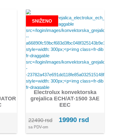
SNIŽENO
Electrolux konvektorska
JATOR
grejalica ECH/AT-1500 3AE
C
EEC
19990 rsd
22490 rsd
sa PDV-om