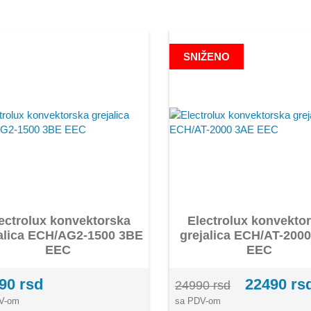
SNIŽENO
ectrolux konvektorska
Electrolux konvekto
alica ECH/AG2-1500 3BE
grejalica ECH/AT-200
EEC
EEC
90 rsd
22490 rs
24990 rsd
V-om
sa PDV-om