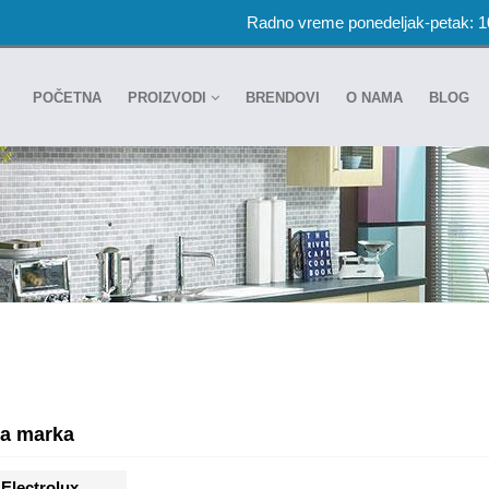
Radno vreme ponedeljak-petak: 
POČETNA
PROIZVODI
BRENDOVI
O NAMA
BLOG
a marka
Electrolux