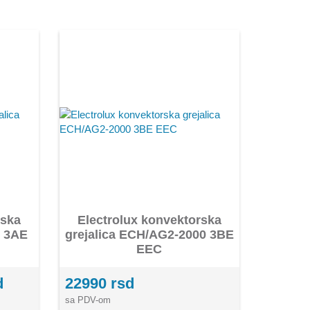
rska
Electrolux konvektorska
0 3AE
grejalica ECH/AG2-2000 3BE
EEC
d
22990 rsd
sa PDV-om