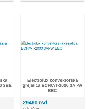
rska
Electrolux konvektorska
00 3BE
grejalica ECH/AT-2000 3AI-W
EEC
29490 rsd
sa PDV-om