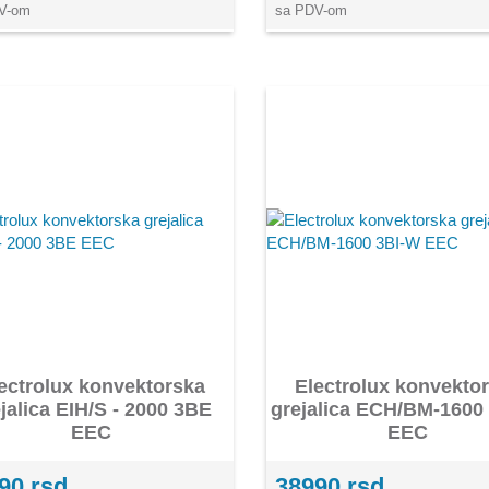
V-om
sa PDV-om
ectrolux konvektorska
Electrolux konvekto
jalica EIH/S - 2000 3BE
grejalica ECH/BM-1600
EEC
EEC
90 rsd
38990 rsd