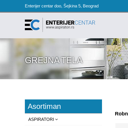
Enterijer centar doo, Šejkina 5, Beograd
GREJNA TELA
Asortiman
Robn
ASPIRATORI