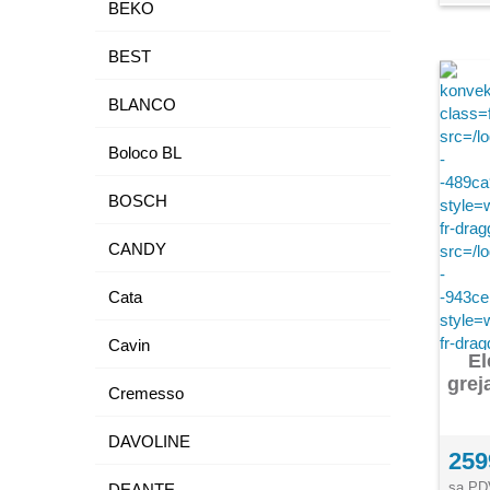
BEKO
BEST
BLANCO
Boloco BL
BOSCH
CANDY
Cata
Cavin
El
grej
Cremesso
DAVOLINE
259
sa PD
DEANTE