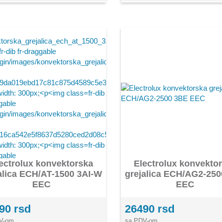
ectrolux konvektorska
Electrolux konvekto
alica ECH/AT-1500 3AI-W
grejalica ECH/AG2-25
EEC
EEC
90 rsd
26490 rsd
V-om
sa PDV-om